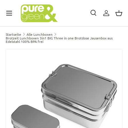
Menü
Direkt zum Inhalt
Suche
Einloggen
Eink
Suchen
Art
Suchen
Alle
Startseite
Alle Lunchboxen
Brotzeit Lunchboxen 3in1 BIG Three in one Brotdose Jausenbox aus
Edelstahl 100% BPA frei
Bild 3 ist nun in der Galerieansicht verfügbar