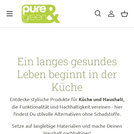
Menü
Direkt zum Inhalt
Suche
Einloggen
Eink
Suchen
Art
Suchen
Alle
Ein langes gesundes
Leben beginnt in der
Küche
Entdecke stylische Produkte für
Küche und Haushalt
,
die Funktionalität und Nachhaltigkeit vereinen - hier
findest Du stilvolle Alternativen ohne Schadstoffe.
Setze auf langlebige Materialien und mache Deinen
Haushalt nachhaltiger!