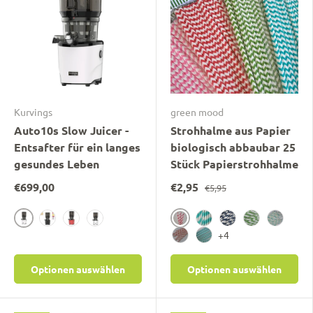
Kurvings
green mood
Auto10s Slow Juicer -
Strohhalme aus Papier
Entsafter für ein langes
biologisch abbaubar 25
gesundes Leben
Stück Papierstrohhalme
€699,00
€2,95
€5,95
weiss
streifen-himbeer
schwarz
Country Red
edelstahl
streifen-aqua
streifen-marine
streifen-gra
punkte-t
+4
herzen-rot
zick-zack-aqua
Optionen auswählen
Optionen auswählen