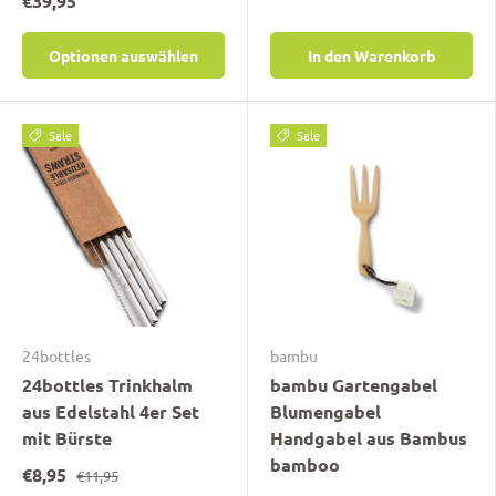
€39,95
Optionen auswählen
In den Warenkorb
Sale
Sale
24bottles
bambu
24bottles Trinkhalm
bambu Gartengabel
aus Edelstahl 4er Set
Blumengabel
mit Bürste
Handgabel aus Bambus
bamboo
€8,95
€11,95