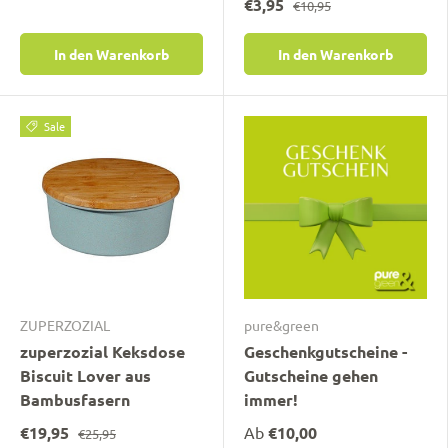
€3,95
€10,95
In den Warenkorb
In den Warenkorb
Sale
ZUPERZOZIAL
pure&green
zuperzozial Keksdose
Geschenkgutscheine -
Biscuit Lover aus
Gutscheine gehen
Bambusfasern
immer!
€19,95
Ab
€10,00
€25,95