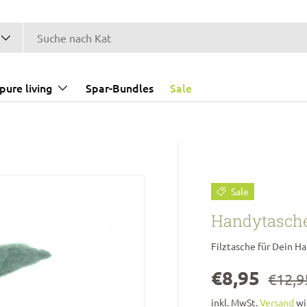
pure living
Spar-Bundles
Sale
Sale
Handytasche
Filztasche für Dein H
€8,95
€12,9
inkl. MwSt.
Versand
wi