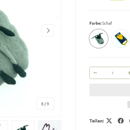
Farbe:
Schaf
Nächste
Rabe
Schaf
Anzahl
-
von
8
/
9
Teilen: