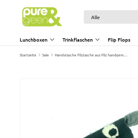
Direkt zum Inhalt
Suchen
Art
Alle
Lunchboxen
Trinkflaschen
Flip Flops
Startseite
Sale
Handytasche Filztasche aus Filz handgemacht
Bild 8 ist nun in der Galerieansicht verfügbar